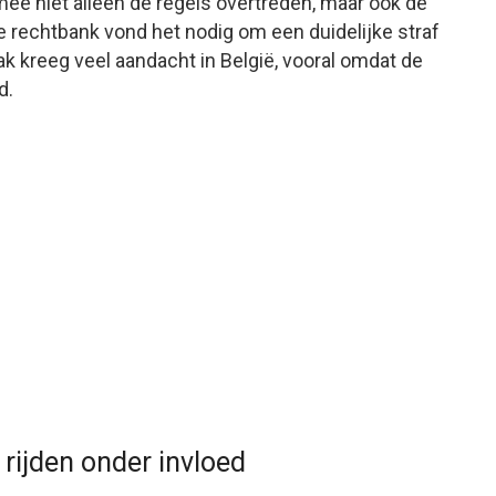
ee niet alleen de regels overtreden, maar ook de
e rechtbank vond het nodig om een duidelijke straf
k kreeg veel aandacht in België, vooral omdat de
d.
 rijden onder invloed