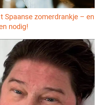
dit Spaanse zomerdrankje – en
en nodig!