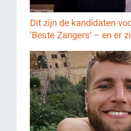
Dit zijn de kandidaten vo
‘Beste Zangers’ – en er z