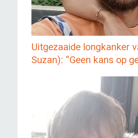
Uitgezaaide longkanker va
Suzan): “Geen kans op g