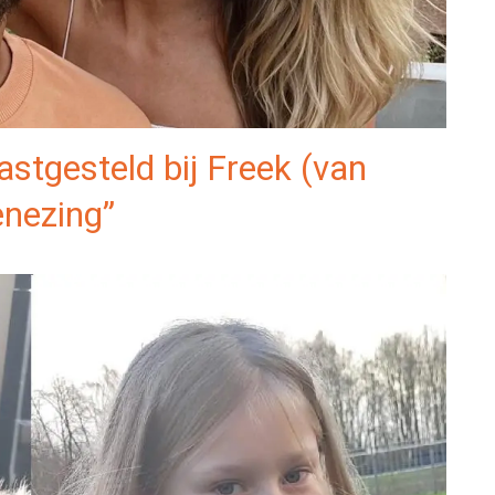
stgesteld bij Freek (van
enezing”