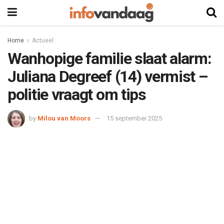
Home
Actueel
Wanhopige familie slaat alarm:
Juliana Degreef (14) vermist –
politie vraagt om tips
by
Milou van Moors
15 september 2025