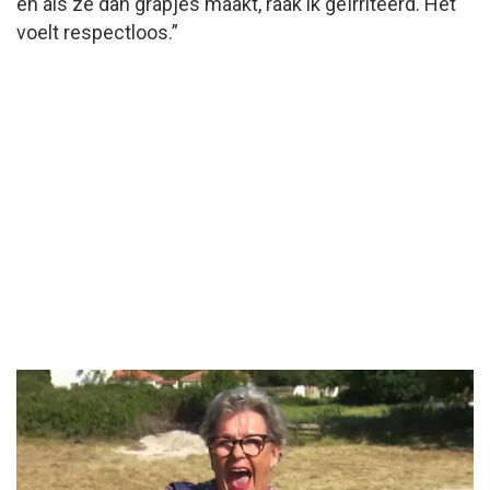
en als ze dan grapjes maakt, raak ik geïrriteerd. Het
voelt respectloos.”