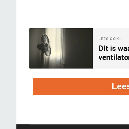
LEES OOK:
Dit is w
ventilat
Lee