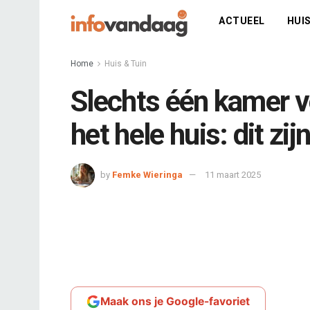
ACTUEEL
HUIS
Home
Huis & Tuin
Slechts één kamer v
het hele huis: dit zi
by
Femke Wieringa
11 maart 2025
Maak ons je Google-favoriet