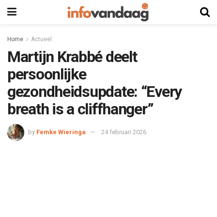
Home
Actueel
Martijn Krabbé deelt
persoonlijke
gezondheidsupdate: “Every
breath is a cliffhanger”
by
Femke Wieringa
24 februari 2026