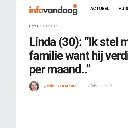
ACTUEEL
HUIS
Home
Verhalen
Linda (30): ”Ik stel 
familie want hij ver
per maand..”
by
Milou van Moors
12 februari 2025