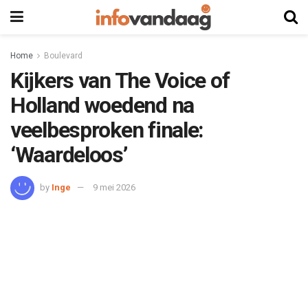
Home
Boulevard
Kijkers van The Voice of
Holland woedend na
veelbesproken finale:
‘Waardeloos’
by
Inge
9 mei 2026