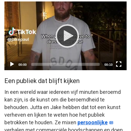
Video
Player
Current
Total
00:00
00:10
time
duration
Een publiek dat blijft kijken
In een wereld waar iedereen vijf minuten beroemd
kan zijn, is de kunst om die beroemdheid te
behouden. Jutta en Jake hebben dat tot een kunst
verheven en lijken te weten hoe het publiek
betrokken te houden. Ze mixen
persoonlijke
verhalen met commerciële boodschappen en doen