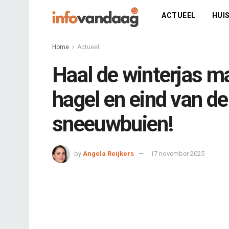
ACTUEEL
HUIS
Home
Actueel
Haal de winterjas ma
hagel en eind van d
sneeuwbuien!
by
Angela Reijkers
17 november 2025