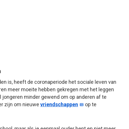
n
den is, heeft de coronaperiode het sociale leven van
ngeren meer moeite hebben gekregen met het leggen
el jongeren minder gewend om op anderen af te
iger zijn om nieuwe
vriendschappen
op te
hool, maar als je eenmaal ouder bent en niet meer