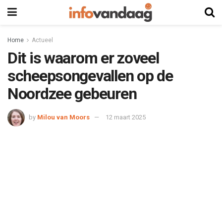
Home
Actueel
Dit is waarom er zoveel
scheepsongevallen op de
Noordzee gebeuren
by
Milou van Moors
12 maart 2025