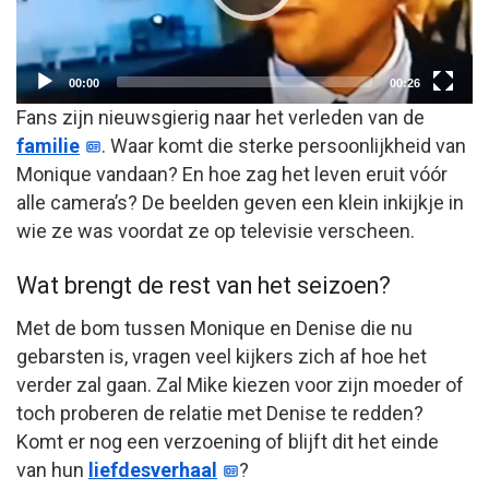
Current
Total
00:00
00:26
time
duration
Fans zijn nieuwsgierig naar het verleden van de
familie
. Waar komt die sterke persoonlijkheid van
Monique vandaan? En hoe zag het leven eruit vóór
alle camera’s? De beelden geven een klein inkijkje in
wie ze was voordat ze op televisie verscheen.
Wat brengt de rest van het seizoen?
Met de bom tussen Monique en Denise die nu
gebarsten is, vragen veel kijkers zich af hoe het
verder zal gaan. Zal Mike kiezen voor zijn moeder of
toch proberen de relatie met Denise te redden?
Komt er nog een verzoening of blijft dit het einde
van hun
liefdesverhaal
?