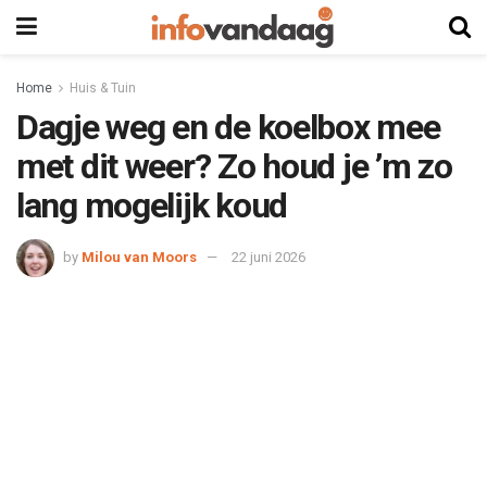
Home
Huis & Tuin
Dagje weg en de koelbox mee
met dit weer? Zo houd je ’m zo
lang mogelijk koud
by
Milou van Moors
22 juni 2026