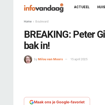
ACTUEEL
HUIS
Home
Boulevard
BREAKING: Peter Gi
bak in!
by
Milou van Moors
15 april 2025
Maak ons je Google-favoriet