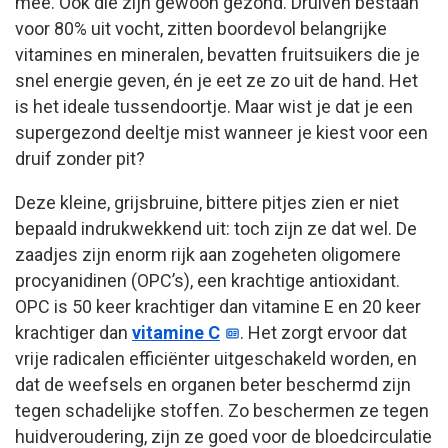
mee. Ook die zijn gewoon gezond. Druiven bestaan
voor 80% uit vocht, zitten boordevol belangrijke
vitamines en mineralen, bevatten fruitsuikers die je
snel energie geven, én je eet ze zo uit de hand. Het
is het ideale tussendoortje. Maar wist je dat je een
supergezond deeltje mist wanneer je kiest voor een
druif zonder pit?
Deze kleine, grijsbruine, bittere pitjes zien er niet
bepaald indrukwekkend uit: toch zijn ze dat wel. De
zaadjes zijn enorm rijk aan zogeheten oligomere
procyanidinen (OPC’s), een krachtige antioxidant.
OPC is 50 keer krachtiger dan vitamine E en 20 keer
krachtiger dan
vitamine C
. Het zorgt ervoor dat
vrije radicalen efficiënter uitgeschakeld worden, en
dat de weefsels en organen beter beschermd zijn
tegen schadelijke stoffen. Zo beschermen ze tegen
huidveroudering, zijn ze goed voor de bloedcirculatie