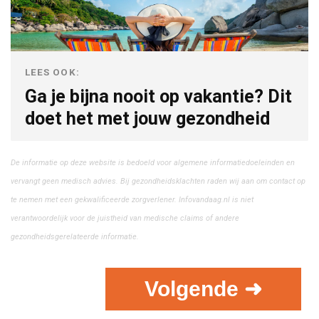
LEES OOK:
Ga je bijna nooit op vakantie? Dit
doet het met jouw gezondheid
De informatie op deze website is bedoeld voor algemene informatiedoeleinden en
vervangt geen medisch advies. Bij gezondheidsklachten raden wij aan om contact op
te nemen met een gekwalificeerde zorgverlener. Infovandaag.nl is niet
verantwoordelijk voor de juistheid van medische claims of andere
gezondheidsgerelateerde informatie.
Volgende ➜