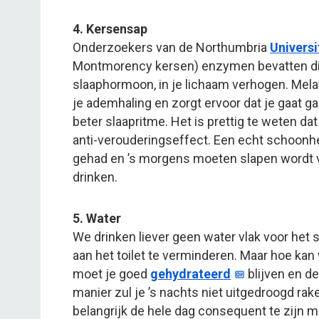
4. Kersensap
Onderzoekers van de Northumbria
Universi
Montmorency kersen) enzymen bevatten die
slaaphormoon, in je lichaam verhogen. Melat
je ademhaling en zorgt ervoor dat je gaat gap
beter slaapritme. Het is prettig te weten da
anti-verouderingseffect. Een echt schoonh
gehad en ’s morgens moeten slapen wordt v
drinken.
5. Water
We drinken liever geen water vlak voor het 
aan het toilet te verminderen. Maar hoe kan
moet je goed
gehydrateerd
blijven en d
manier zul je ’s nachts niet uitgedroogd raken
belangrijk de hele dag consequent te zijn m