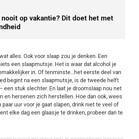
a nooit op vakantie? Dit doet het met
ndheid
wat alles. Ook voor slaap zou je denken. Een
iets een slaapmutsje. Het is waar dat alcohol je
 gemakkelijker in. Of tenminste…het eerste deel van
goed begint na een slaapmutsje, is de tweede helft
een stuk slechter. En laat je droomslaap nou net
am en hersenen zich herstellen. Hoe dan ook, wees
aar uur voor je gaat slapen, drink niet te veel of
bent elke dag een glaasje te drinken, probeer dan te
eleinden en vervangt geen medisch advies. Bij gezondheidsklachten raden wij aan