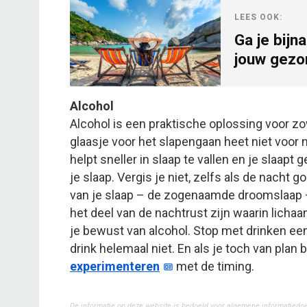
LEES OOK:
Ga je bijn
jouw gezo
Alcohol
Alcohol is een praktische oplossing voor zo
glaasje voor het slapengaan heet niet voor n
helpt sneller in slaap te vallen en je slaapt
je slaap. Vergis je niet, zelfs als de nacht 
van je slaap – de zogenaamde droomslaap – 
het deel van de nachtrust zijn waarin licha
je bewust van alcohol. Stop met drinken een p
drink helemaal niet. En als je toch van plan 
experimenteren
met de timing.
De informatie op deze website is bedoeld voor algemene informatiedo