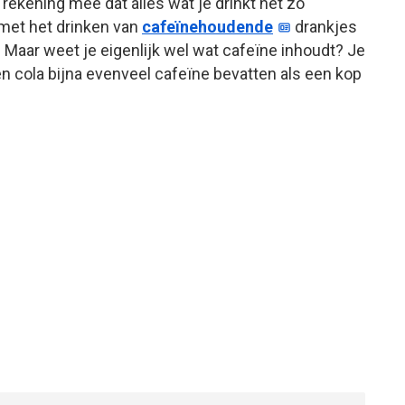
 rekening mee dat alles wat je drinkt net zo
p met het drinken van
cafeïnehoudende
drankjes
p. Maar weet je eigenlijk wel wat cafeïne inhoudt? Je
n cola bijna evenveel cafeïne bevatten als een kop