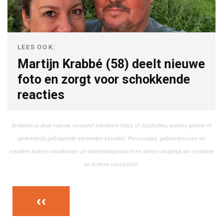
LEES OOK:
Martijn Krabbé (58) deelt nieuwe
foto en zorgt voor schokkende
reacties
Artikelen in deze rubriek, inclusief eventuele foto's of illustraties, kunnen geheel of
gedeeltelijk gefingeerde elementen bevatten. Personages, gebeurtenissen en
situaties kunnen voortkomen uit verbeeldingskracht en dienen mogelijk als creatieve
en fictieve constructie.
‹‹