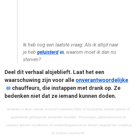
Ik heb nog een laatste vraag: Als ik altijd naar
je heb
geluisterd
, waarom moet ik dan nu
sterven?
Deel dit verhaal alsjeblieft. Laat het een
waarschuwing zijn voor alle
onverantwoordelijke
chauffeurs, die instappen met drank op. Ze
bedenken niet dat ze iemand kunnen doden.
Artikelen in deze rubriek, inclusief eventuele foto's of illustraties, kunnen geheel of
gedeeltelijk gefingeerde elementen bevatten. Personages, gebeurtenissen en
situaties kunnen voortkomen uit verbeeldingskracht en dienen mogelijk als creatieve
en fictieve constructie.