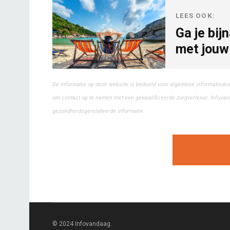
LEES OOK:
Ga je bij
met jouw
De informatie op deze website is bedoeld voor algemene informatiedo
om contact op te nemen met een gekwalificeerde zorgverlener. Infovand
gezondheidsgerelateerde informatie.
© 2024 Infovandaag.