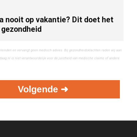
na nooit op vakantie? Dit doet het
 gezondheid
eleinden en vervangt geen medisch advies. Bij gezondheidsklachten raden wij aan
aag.nl is niet verantwoordelijk voor de juistheid van medische claims of andere
Volgende ➜