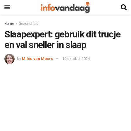
Home
Gezondheid
Slaapexpert: gebruik dit trucje
en val sneller in slaap
by
Milou van Moors
10 oktober 2024