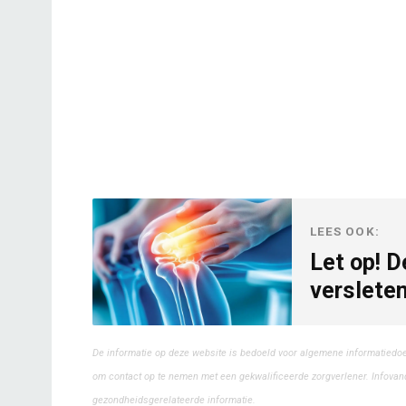
LEES OOK:
Let op! 
versleten
De informatie op deze website is bedoeld voor algemene informatiedo
om contact op te nemen met een gekwalificeerde zorgverlener. Infovand
gezondheidsgerelateerde informatie.