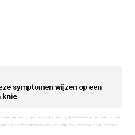
Deze symptomen wijzen op een
 knie
eleinden en vervangt geen medisch advies. Bij gezondheidsklachten raden wij aan
aag.nl is niet verantwoordelijk voor de juistheid van medische claims of andere