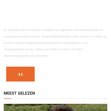
De informatie op deze website is bedoeld voor algemene informatiedoeleinden en
vervangt geen medisch advies. Bij gezondheidsklachten raden wij aan om contact op
te nemen met een gekwalificeerde zorgverlener. Infovandaag.nl is niet
verantwoordelijk voor de juistheid van medische claims of andere
gezondheidsgerelateerde informatie.
‹‹
MEEST GELEZEN