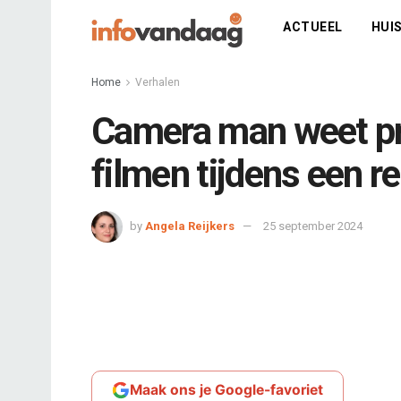
ACTUEEL
HUIS
Home
Verhalen
Camera man weet pr
filmen tijdens een r
by
Angela Reijkers
25 september 2024
Maak ons je Google-favoriet