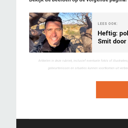
LEES OOK:
Heftig: po
Smit door
Artikelen in deze rubriek, inclusief eventuele foto's of illustra
gebeurtenissen en situaties kunnen voortkomen uit verbeel