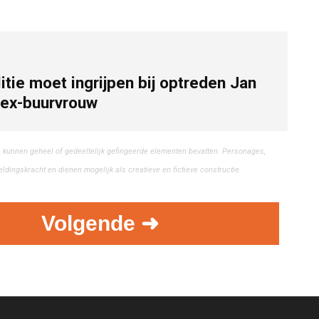
litie moet ingrijpen bij optreden Jan
 ex-buurvrouw
ties, kunnen geheel of gedeeltelijk gefingeerde elementen bevatten. Personages,
dingskracht en dienen mogelijk als creatieve en fictieve constructie.
Volgende ➜