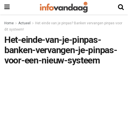
Home
Actueel
Het einde van je pinpas? Banken vervangen pinpas voor
dit systeem!
Het-einde-van-je-pinpas-
banken-vervangen-je-pinpas-
voor-een-nieuw-systeem