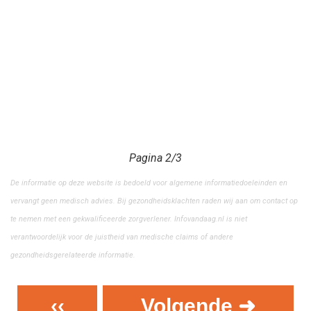
Pagina 2/3
De informatie op deze website is bedoeld voor algemene informatiedoeleinden en
vervangt geen medisch advies. Bij gezondheidsklachten raden wij aan om contact op
te nemen met een gekwalificeerde zorgverlener. Infovandaag.nl is niet
verantwoordelijk voor de juistheid van medische claims of andere
gezondheidsgerelateerde informatie.
‹‹
Volgende ➜